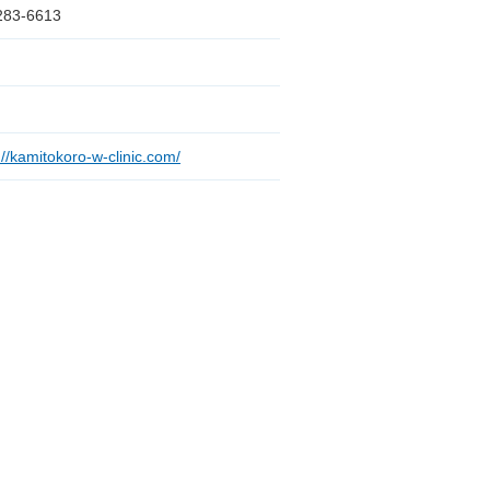
283-6613
://kamitokoro-w-clinic.com/