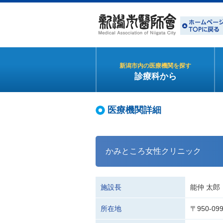
新潟市内の医療機関を探す
診療科から
医療機関詳細
かみところ女性クリニック
施設長
能仲 太郎
所在地
〒950-0