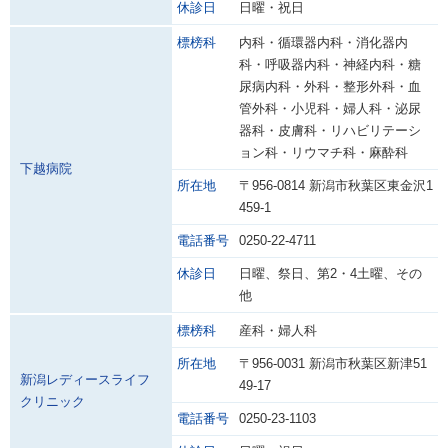
休診日
日曜・祝日
標榜科
内科・循環器内科・消化器内
科・呼吸器内科・神経内科・糖
尿病内科・外科・整形外科・血
管外科・小児科・婦人科・泌尿
器科・皮膚科・リハビリテーシ
ョン科・リウマチ科・麻酔科
下越病院
所在地
〒956-0814 新潟市秋葉区東金沢1
459-1
電話番号
0250-22-4711
休診日
日曜、祭日、第2・4土曜、その
他
標榜科
産科・婦人科
所在地
〒956-0031 新潟市秋葉区新津51
新潟レディースライフ
49-17
クリニック
電話番号
0250-23-1103