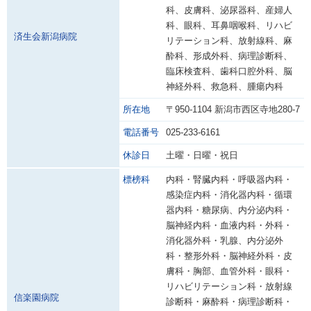
科、皮膚科、泌尿器科、産婦人
科、眼科、耳鼻咽喉科、リハビ
済生会新潟病院
リテーション科、放射線科、麻
酔科、形成外科、病理診断科、
臨床検査科、歯科口腔外科、脳
神経外科、救急科、腫瘍内科
所在地
〒950-1104 新潟市西区寺地280-7
電話番号
025-233-6161
休診日
土曜・日曜・祝日
標榜科
内科・腎臓内科・呼吸器内科・
感染症内科・消化器内科・循環
器内科・糖尿病、内分泌内科・
脳神経内科・血液内科・外科・
消化器外科・乳腺、内分泌外
科・整形外科・脳神経外科・皮
膚科・胸部、血管外科・眼科・
リハビリテーション科・放射線
信楽園病院
診断科・麻酔科・病理診断科・