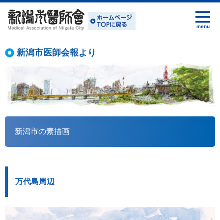
新潟市医師会報より
新潟市の素描画
万代島周辺