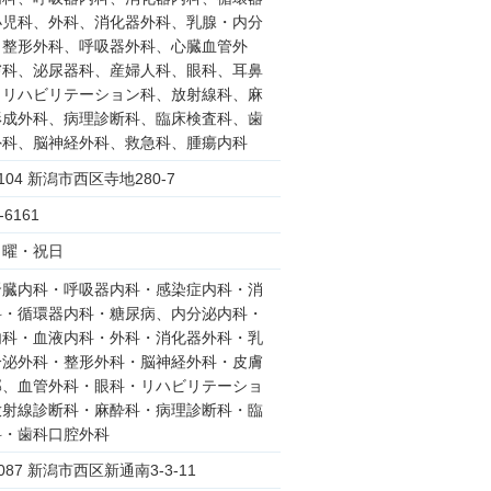
小児科、外科、消化器外科、乳腺・内分
、整形外科、呼吸器外科、心臓血管外
膚科、泌尿器科、産婦人科、眼科、耳鼻
、リハビリテーション科、放射線科、麻
形成外科、病理診断科、臨床検査科、歯
外科、脳神経外科、救急科、腫瘍内科
1104 新潟市西区寺地280-7
-6161
日曜・祝日
腎臓内科・呼吸器内科・感染症内科・消
科・循環器内科・糖尿病、内分泌内科・
内科・血液内科・外科・消化器外科・乳
分泌外科・整形外科・脳神経外科・皮膚
部、血管外科・眼科・リハビリテーショ
放射線診断科・麻酔科・病理診断科・臨
科・歯科口腔外科
2087 新潟市西区新通南3-3-11