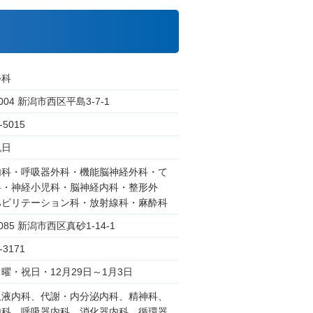
外科
2004 新潟市西区平島3-7-1
-5015
祝日
内科・呼吸器外科・機能脳神経外科・て
科・神経小児科・脳神経内科・整形外
ハビリテーション科・放射線科・麻酔科
2085 新潟市西区真砂1-14-1
-3171
曜・祝日・12月29日～1月3日
血液内科、代謝・内分泌内科、精神科、
内科、呼吸器内科、消化器内科、循環器