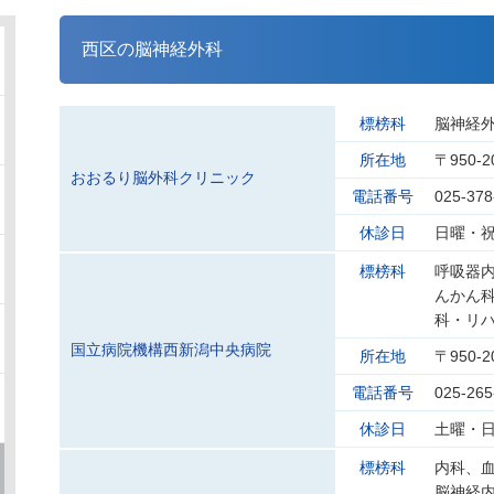
西区の脳神経外科
標榜科
脳神経
所在地
〒950-
おおるり脳外科クリニック
電話番号
025-378
休診日
日曜・
標榜科
呼吸器
んかん
科・リ
国立病院機構西新潟中央病院
所在地
〒950-
電話番号
025-265
休診日
土曜・日
標榜科
内科、
脳神経