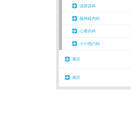
泌尿器科
脳神経内科
心療内科
その他の科
東区
南区