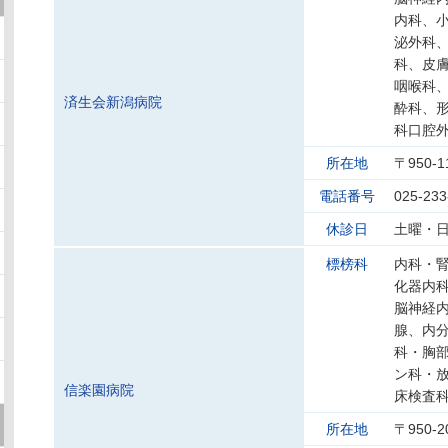
内科、
泌外科
科、皮
咽喉科
済生会新潟病院
酔科、
科口腔
所在地
〒950-
電話番号
025-233
休診日
土曜・
標榜科
内科・
化器内
脳神経
腺、内
科・胸
ン科・
信楽園病院
床検査
所在地
〒950-