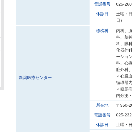
電話番号
025-260
休診日
土曜・日
日）
標榜科
内科、
科、脳
科、眼
化器外
ーショ
科、心
腔外科
＜心臓
新潟医療センター
循環器
＜糖尿
内分泌
所在地
〒950-
電話番号
025-232
休診日
土曜・日