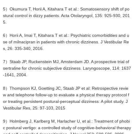
5）Okumura T, Horii A, Kitahara T et al.: Somatosensory shift of po
stural control in dizzy patients. Acta Otolaryngol, 135: 925-930, 201
5.
6）Horii A, Imai T, Kitahara T et al.: Psychiatric comorbidities and u
se of milnacipran in patients with chronic dizziness. J Vestibular Re
s, 26: 335-340, 2016.
7）Staab JP, Ruckenstein MJ, Amsterdam JD. A prospective trial of
sertraline for chronic subjective dizziness. Laryngoscope, 114: 1637
-1641, 2004.
8）Thompson KJ, Goetting JC, Staab JP et al: Retrospective revie
w and telephone follow-up to evaluate a physical therapy protocol f
or treating persistent postural-perceptual dizziness: A pilot study. J
Vestibular Res, 25: 97-103, 2015
9）Holmberg J, Karlberg M, Harlacher U, et al.: Treatment of phobi
c postural vertigo: a controlled study of cognitive-behavioral therapy