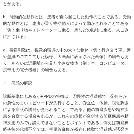
とがある。
b．能動的な動作とは、患者が自ら起こした動作のことである。受動
的な動作とは、患者が乗り物や他人によって動かされることである
（例：乗り物やエレベーターに乗る、馬などの動物に乗る、人ごみ
に押される）。
c．視覚刺激は、視覚的環境の中の大きな物体（例：行き交う車、床
や壁紙のごてごてした模様、大画面に表示された画像）の場合もあ
り、あるいは近距離から見た小さな物体（例：本、コンピュータ、
携帯用の電子機器）の場合もある。
Ⅲ．病態の解説
診断基準にもあるがPPPDの特徴は、①慢性の浮遊感で、②何らか
の急性めまいエピソードが先行すること、③立位、体動、視覚刺激
による症状の誘発が見られること、である。他の前庭疾患や精神疾
患を合併する場合もあるが、これらの症状が合併する前庭疾患や精
神疾患のみでは説明できないこともポイントである。例えば前庭神
経炎後の代償不全では、半規管麻痺が残存し体動で浮遊感が誘発さ