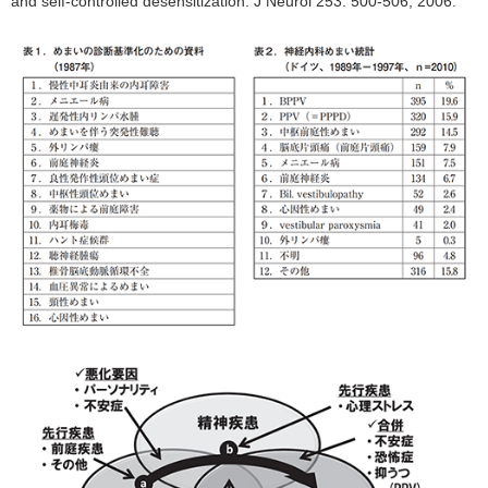
and self-controlled desensitization. J Neurol 253: 500-506, 2006.