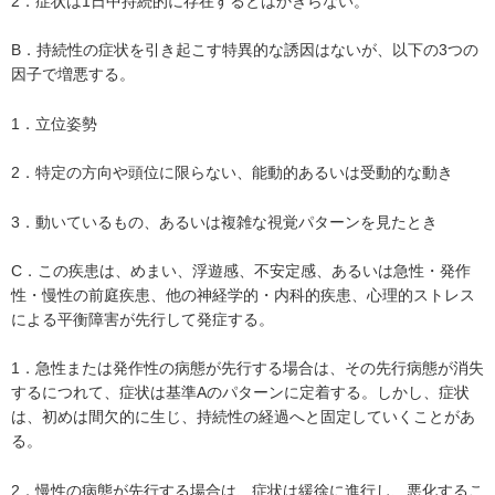
2．症状は1日中持続的に存在するとはかぎらない。
B．持続性の症状を引き起こす特異的な誘因はないが、以下の3つの
因子で増悪する。
1．立位姿勢
2．特定の方向や頭位に限らない、能動的あるいは受動的な動き
3．動いているもの、あるいは複雑な視覚パターンを見たとき
C．この疾患は、めまい、浮遊感、不安定感、あるいは急性・発作
性・慢性の前庭疾患、他の神経学的・内科的疾患、心理的ストレス
による平衡障害が先行して発症する。
1．急性または発作性の病態が先行する場合は、その先行病態が消失
するにつれて、症状は基準Aのパターンに定着する。しかし、症状
は、初めは間欠的に生じ、持続性の経過へと固定していくことがあ
る。
2．慢性の病態が先行する場合は、症状は緩徐に進行し、悪化するこ