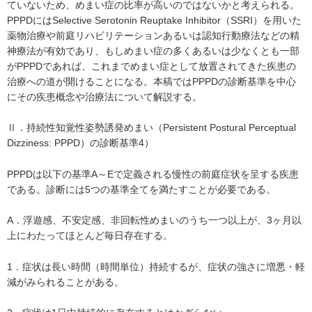
ていないため、めまい症の比率が高いのではないかと考えられる。
PPPDにはSelective Serotonin Reuptake Inhibitor（SSRI）を用いた
薬物治療や前庭リハビリテーションあるいは認知行動療法などの精
神療法が有効であり、もしめまい症の多くあるいは少なくとも一部
がPPPDであれば、これまでめまい症として放置されてきた疾患の
治療への道が開けることになる。本稿ではPPPDの診断基準を中心
にその疾患概念や治療法について解説する。
Ⅱ．持続性知覚性姿勢誘発めまい（Persistent Postural Perceptual
Dizziness: PPPD）の診断基準4）
PPPDは以下の基準A～Eで定義される慢性の前庭症状を呈する疾患
である。診断には5つの基準全てを満たすことが必要である。
A．浮遊感、不安定感、非回転性めまいのうち一つ以上が、3ヶ月以
上にわたってほとんど毎日存在する。
1．症状は長い時間（時間単位）持続するが、症状の強さに増悪・軽
減がみられることがある。