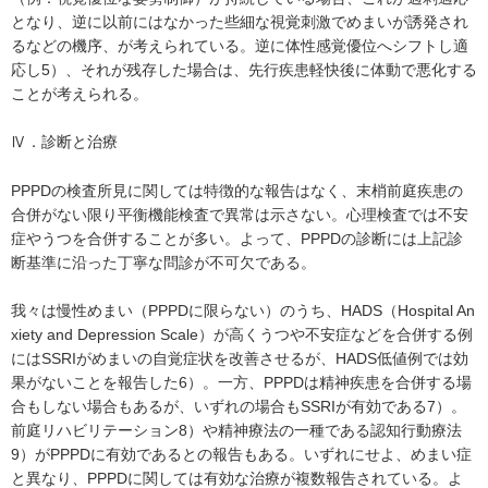
となり、逆に以前にはなかった些細な視覚刺激でめまいが誘発され
るなどの機序、が考えられている。逆に体性感覚優位へシフトし適
応し5）、それが残存した場合は、先行疾患軽快後に体動で悪化する
ことが考えられる。
Ⅳ．診断と治療
PPPDの検査所見に関しては特徴的な報告はなく、末梢前庭疾患の
合併がない限り平衡機能検査で異常は示さない。心理検査では不安
症やうつを合併することが多い。よって、PPPDの診断には上記診
断基準に沿った丁寧な問診が不可欠である。
我々は慢性めまい（PPPDに限らない）のうち、HADS（Hospital An
xiety and Depression Scale）が高くうつや不安症などを合併する例
にはSSRIがめまいの自覚症状を改善させるが、HADS低値例では効
果がないことを報告した6）。一方、PPPDは精神疾患を合併する場
合もしない場合もあるが、いずれの場合もSSRIが有効である7）。
前庭リハビリテーション8）や精神療法の一種である認知行動療法
9）がPPPDに有効であるとの報告もある。いずれにせよ、めまい症
と異なり、PPPDに関しては有効な治療が複数報告されている。よ