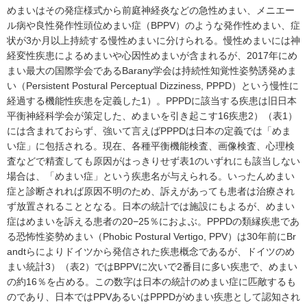
めまいはその発症様式から前庭神経炎などの急性めまい、メニエー
ル病や良性発作性頭位めまい症（BPPV）のような発作性めまい、症
状が3か月以上持続する慢性めまいに分けられる。慢性めまいには神
経変性疾患によるめまいや心因性めまいが含まれるが、2017年にめ
まい最大の国際学会であるBarany学会は持続性知覚性姿勢誘発めま
い（Persistent Postural Perceptual Dizziness, PPPD）という慢性に
経過する機能性疾患を定義した1）。PPPDに該当する疾患は旧日本
平衡神経科学会が策定した、めまいを引き起こす16疾患2）（表1）
には含まれておらず、強いて言えばPPPDは日本の定義では「めま
い症」に包括される。現在、各種平衡機能検査、画像検査、心理検
査などで精査しても原因がはっきりせず表1のいずれにも該当しない
場合は、「めまい症」という疾患名が与えられる。いったんめまい
症と診断されれば原因不明のため、訴えがあっても患者は治療され
ず放置されることとなる。日本の統計では施設にもよるが、めまい
症はめまいを訴える患者の20−25％におよぶ。PPPDの類縁疾患であ
る恐怖性姿勢めまい（Phobic Postural Vertigo, PPV）は30年前にBr
andtらによりドイツから発信された疾患概念であるが、ドイツのめ
まい統計3）（表2）ではBPPVに次いで2番目に多い疾患で、めまい
の約16％を占める。この数字は日本の統計のめまい症に匹敵するも
のであり、日本ではPPVあるいはPPPDがめまい疾患として認知され