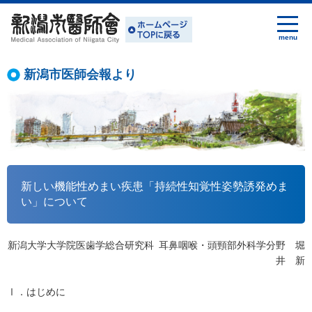
新潟市医師会報より
新しい機能性めまい疾患「持続性知覚性姿勢誘発めま
い」について
新潟大学大学院医歯学総合研究科 耳鼻咽喉・頭頸部外科学分野 堀
井 新
Ⅰ．はじめに