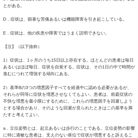
とがある。
D．症状は、顕著な苦痛あるいは機能障害を引き起こしている。
E．症状は、他の疾患や障害ではうまく説明できない。
【注】（以下抜粋）
1）症状は、1ヶ月のうち15日以上存在する。ほとんどの患者は毎日
あるいはほぼ毎日、症状を自覚する。症状は、その1日の中で時間が
進むにつれて増強する傾向にある。
2）基準Bの3つの増悪因子すべてを経過中に認める必要があるが、
それらが同等に症状を増悪させなくてもよい。患者は、前庭症状の
不快な増悪を最小限にするために、これらの増悪因子を回避しよう
とする場合があり、そのような回避が見られたときはこの基準を満
たすと考えてよい。
a．立位姿勢とは、起立あるいは歩行のことである。立位姿勢の影響
に特に過敏な患者は、支えのない座位で症状が増悪すると訴えるこ