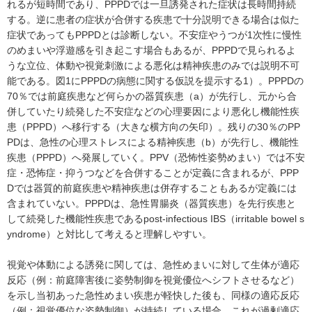
れるが短時間であり、PPPDでは一旦誘発された症状は長時間持続
する。逆に患者の症状が合併する疾患で十分説明できる場合は似た
症状であってもPPPDとは診断しない。不安症やうつが1次性に慢性
のめまいや浮遊感を引き起こす場合もあるが、PPPDで見られるよ
うな立位、体動や視覚刺激による悪化は精神疾患のみでは説明不可
能である。図1にPPPDの病態に関する仮説を提示する1）。PPPDの
70％では前庭疾患など何らかの器質疾患（a）が先行し、元から合
併していたり続発した不安症などの心理要因により悪化し機能性疾
患（PPPD）へ移行する（大きな横方向の矢印）。残りの30％のPP
PDは、急性の心理ストレスによる精神疾患（b）が先行し、機能性
疾患（PPPD）へ発展していく。PPV（恐怖性姿勢めまい）では不安
症・恐怖症・抑うつなどを合併することが定義に含まれるが、PPP
Dでは器質的前庭疾患や精神疾患は併存することもあるが定義には
含まれていない。PPPDは、急性胃腸炎（器質疾患）を先行疾患と
して続発した機能性疾患であるpost-infectious IBS（irritable bowel s
yndrome）と対比して考えると理解しやすい。
視覚や体動による誘発に関しては、急性めまいに対して生体が適応
反応（例：前庭障害後に姿勢制御を視覚優位へシフトさせるなど）
を示し当初あった急性めまい疾患が軽快した後も、同様の適応反応
（例：視覚優位な姿勢制御）が持続している場合、これが過剰適応