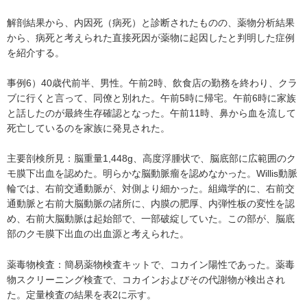
解剖結果から、内因死（病死）と診断されたものの、薬物分析結果
から、病死と考えられた直接死因が薬物に起因したと判明した症例
を紹介する。
事例6）40歳代前半、男性。午前2時、飲食店の勤務を終わり、クラ
ブに行くと言って、同僚と別れた。午前5時に帰宅。午前6時に家族
と話したのが最終生存確認となった。午前11時、鼻から血を流して
死亡しているのを家族に発見された。
主要剖検所見：脳重量1,448g、高度浮腫状で、脳底部に広範囲のク
モ膜下出血を認めた。明らかな脳動脈瘤を認めなかった。Willis動脈
輪では、右前交通動脈が、対側より細かった。組織学的に、右前交
通動脈と右前大脳動脈の諸所に、内膜の肥厚、内弾性板の変性を認
め、右前大脳動脈は起始部で、一部破綻していた。この部が、脳底
部のクモ膜下出血の出血源と考えられた。
薬毒物検査：簡易薬物検査キットで、コカイン陽性であった。薬毒
物スクリーニング検査で、コカインおよびその代謝物が検出され
た。定量検査の結果を表2に示す。