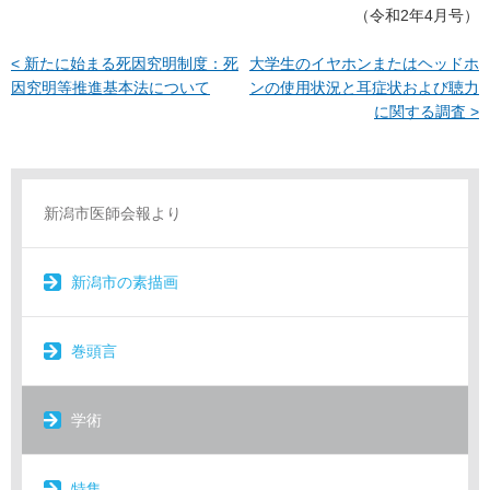
（令和2年4月号）
< 新たに始まる死因究明制度：死
大学生のイヤホンまたはヘッドホ
因究明等推進基本法について
ンの使用状況と耳症状および聴力
に関する調査 >
新潟市医師会報より
新潟市の素描画
巻頭言
学術
特集