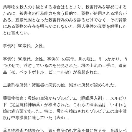
薬毒物を殺人の手段とする場合はもとより、殺害行為を容易にする
ために、被害者の行為能力を奪う目的で、薬物が使用される場合が
ある。直接死因となった殺害行為のみを診るだけでなく、その背景
にある薬物の存在を明らかにしないと、殺人事件の真実を解明した
とは言えない。
事例8）60歳代、女性。
事例9）80歳代、女性。事例8）の実母。川の堰に、引っかかり、う
つ伏せで、浮游しているのを発見された。堰の上流の土手に、遺留
品（杖、ペットボトル、ビニール袋）が発見された。
主要剖検所見：諸臓器の病変の他、溺水の所見が認められた。
薬毒物検査：母娘の血液からゾルピデム（睡眠導入剤）、スルピリ
ド（定型抗精神病薬）が検出された。これらの医薬品は、いずれも
娘の処方薬であった。特に、母から検出されたゾルピデムの血中濃
度は中毒濃度に達していた（表4）。
薬毒物検査の結果から、娘が自身の処方薬を母に飲ませ、意識レベ