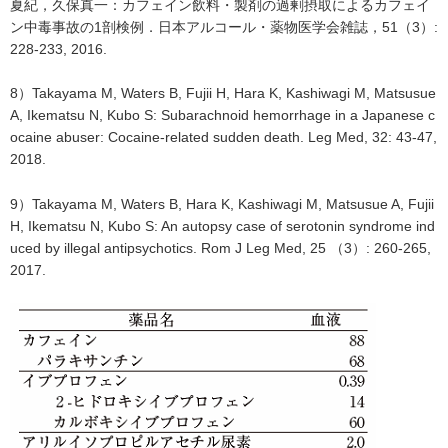
夏紀，久保真一：カフェイン飲料・製剤の過剰摂取によるカフェイ
ン中毒事故の1剖検例．日本アルコール・薬物医学会雑誌，51（3）:
228-233, 2016.
8）Takayama M, Waters B, Fujii H, Hara K, Kashiwagi M, Matsusue
A, Ikematsu N, Kubo S: Subarachnoid hemorrhage in a Japanese c
ocaine abuser: Cocaine-related sudden death. Leg Med, 32: 43-47,
2018.
9）Takayama M, Waters B, Hara K, Kashiwagi M, Matsusue A, Fujii
H, Ikematsu N, Kubo S: An autopsy case of serotonin syndrome ind
uced by illegal antipsychotics. Rom J Leg Med, 25 （3）: 260-265,
2017.