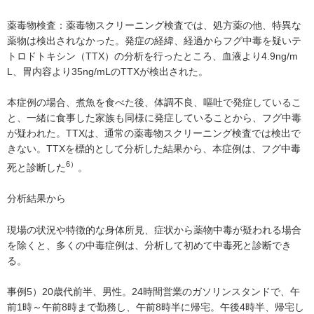
薬毒物検査：薬毒物スクリーニング検査では、処方薬の他、特異な
薬物は検出されなかった。発症の経緯、経過からフグ中毒を疑いテ
トロドトキシン（TTX）の分析を行ったところ、血液より4.9ng/m
L、胃内容より35ng/mLのTTXが検出された。
本症例の場合、煮魚を食べた後、体調不良、嘔吐で発症しているこ
と、一緒に食事した家族も同様に発症していることから、フグ中毒
が疑われた。TTXは、通常の薬毒物スクリーニング検査では検出で
きない。TTXを標的として分析した結果から、本症例は、フグ中毒
6）
死と診断した
。
分析結果から
現場の状況や特徴的な身体所見、症状から薬物中毒が疑われる場合
を除くと、多くの中毒症例は、分析して初めて中毒死と診断でき
る。
事例5）20歳代前半、男性。24時間営業のガソリンスタンドで、午
前1時～午前8時まで勤務し、午前8時半に帰宅。午後4時半、帰宅し