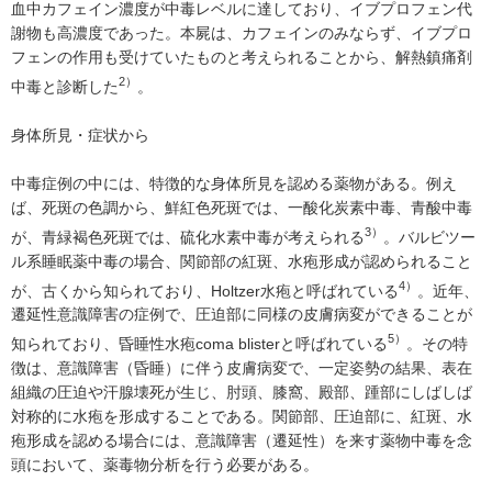
血中カフェイン濃度が中毒レベルに達しており、イブプロフェン代
謝物も高濃度であった。本屍は、カフェインのみならず、イブプロ
フェンの作用も受けていたものと考えられることから、解熱鎮痛剤
2）
中毒と診断した
。
身体所見・症状から
中毒症例の中には、特徴的な身体所見を認める薬物がある。例え
ば、死斑の色調から、鮮紅色死斑では、一酸化炭素中毒、青酸中毒
3）
が、青緑褐色死斑では、硫化水素中毒が考えられる
。バルビツー
ル系睡眠薬中毒の場合、関節部の紅斑、水疱形成が認められること
4）
が、古くから知られており、Holtzer水疱と呼ばれている
。近年、
遷延性意識障害の症例で、圧迫部に同様の皮膚病変ができることが
5）
知られており、昏睡性水疱coma blisterと呼ばれている
。その特
徴は、意識障害（昏睡）に伴う皮膚病変で、一定姿勢の結果、表在
組織の圧迫や汗腺壊死が生じ、肘頭、膝窩、殿部、踵部にしばしば
対称的に水疱を形成することである。関節部、圧迫部に、紅斑、水
疱形成を認める場合には、意識障害（遷延性）を来す薬物中毒を念
頭において、薬毒物分析を行う必要がある。