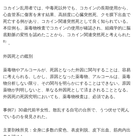
コカイン乱用者では、中毒死以外でも、コカインの長期使用から、
心血管系に傷害を来す結果、高頻度に心臓突然死、クモ膜下出血で
死亡する例があり、コカイン関連突然死として良く知られている。
本症例も、薬毒物検査でコカインの使用が確認され、組織学的に脳
底動脈の変性を認めたことから、コカイン関連突然死と考えられた
8）
。
外因死との鑑別
薬毒物やアルコールが、死因となった外因に関与することは、容易
に考えられる。しかし、原因となった薬毒物、アルコールは、薬毒
物分析しない限り、その関与を明らかにすることはできない。原因
薬物が判明しないと、単なる外因死として済まされることとなる。
外因死の死因究明においても、薬毒物検査は、必須である。
事例7）30歳代前半女性。散乱する自宅の台所で、うつ伏せで死ん
でいるのを発見された。
主要剖検所見：全身に多数の変色、表皮剥脱、皮下出血、筋肉内出