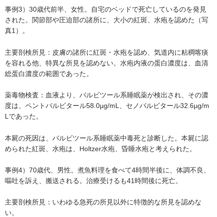
事例3）30歳代前半、女性。自宅のベッドで死亡しているのを発見
された。関節部や圧迫部の諸所に、大小の紅斑、水疱を認めた（写
真1）。
主要剖検所見：皮膚の諸所に紅斑・水疱を認め、気道内に粘稠喀痰
を容れる他、特異な所見を認めない。水疱内液の蛋白濃度は、血清
総蛋白濃度の範囲であった。
薬毒物検査：血液より、バルビツール系睡眠薬が検出され、その濃
度は、ペントバルビタール58.0µg/mL、セノバルビタール32.6µg/m
Lであった。
本屍の死因は、バルビツール系睡眠薬中毒死と診断した。本屍に認
められた紅斑、水疱は、Holtzer水疱、昏睡水疱と考えられた。
事例4）70歳代、男性。煮魚料理を食べて4時間半後に、体調不良、
嘔吐を訴え、搬送される。治療受けるも41時間後に死亡。
主要剖検所見：いわゆる急死の所見以外に特徴的な所見を認めな
い。