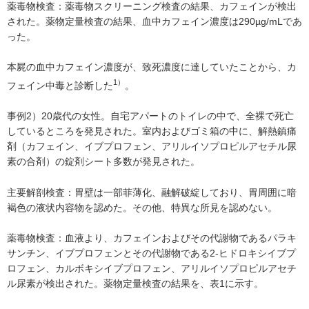
薬毒物検査：薬毒物スクリーニング検査の結果、カフェインが検出
された。薬物定量検査の結果、血中カフェイン濃度は290µg/mLであ
った。
本屍の血中カフェイン濃度が、致死濃度に達していたことから、カ
1）
フェイン中毒と診断した
。
事例2）20歳代の女性。自宅アパートのトイレの中で、全裸で死亡
しているところを発見された。室内およびゴミ箱の中に、解熱鎮痛
剤（カフェイン、イブプロフェン、アリルイソプロピルアセチル尿
素の合剤）の錠剤シート多数が発見された。
主要解剖検査：胃壁は一部菲薄化、融解破綻しており、胃周囲に暗
褐色の液状内容物を認めた。その他、特異な所見を認めない。
薬毒物検査：血液より、カフェインおよびその代謝物であるパラキ
サンチン、イブプロフェンとその代謝物である2-ヒドロキシイブプ
ロフェン、カルボキシイブプロフェン、アリルイソプロピルアセチ
ル尿素が検出された。薬物定量検査の結果を、表1に示す。