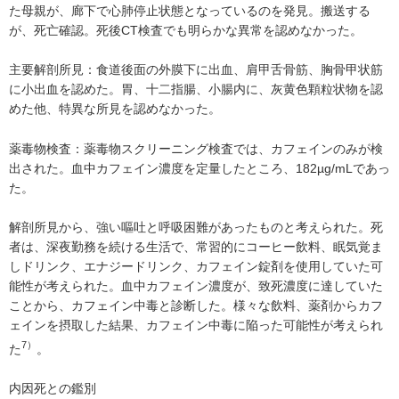
た母親が、廊下で心肺停止状態となっているのを発見。搬送する
が、死亡確認。死後CT検査でも明らかな異常を認めなかった。
主要解剖所見：食道後面の外膜下に出血、肩甲舌骨筋、胸骨甲状筋
に小出血を認めた。胃、十二指腸、小腸内に、灰黄色顆粒状物を認
めた他、特異な所見を認めなかった。
薬毒物検査：薬毒物スクリーニング検査では、カフェインのみが検
出された。血中カフェイン濃度を定量したところ、182µg/mLであっ
た。
解剖所見から、強い嘔吐と呼吸困難があったものと考えられた。死
者は、深夜勤務を続ける生活で、常習的にコーヒー飲料、眠気覚ま
しドリンク、エナジードリンク、カフェイン錠剤を使用していた可
能性が考えられた。血中カフェイン濃度が、致死濃度に達していた
ことから、カフェイン中毒と診断した。様々な飲料、薬剤からカフ
ェインを摂取した結果、カフェイン中毒に陥った可能性が考えられ
7）
た
。
内因死との鑑別