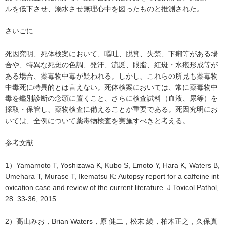
ルを低下させ、溺水させ無理心中を図ったものと推測された。
さいごに
死因究明、死体検案において、嘔吐、脱糞、失禁、下痢等がある場
合や、特異な死斑の色調、発汗、流涎、眼脂、紅斑・水疱形成等が
ある場合、薬毒物中毒が疑われる。しかし、これらの所見も薬毒物
中毒死に特異的とは言えない。死体検案においては、常に薬毒物中
毒を鑑別診断の念頭に置くこと、さらに検査試料（血液、尿等）を
採取・保管し、薬物検査に備えることが重要である。死因究明にお
いては、全例について薬毒物検査を実施すべきと考える。
参考文献
1）Yamamoto T, Yoshizawa K, Kubo S, Emoto Y, Hara K, Waters B,
Umehara T, Murase T, Ikematsu K: Autopsy report for a caffeine int
oxication case and review of the current literature. J Toxicol Pathol,
28: 33-36, 2015.
2）髙山みお，Brian Waters，原 健二，松末 綾，柏木正之，久保真