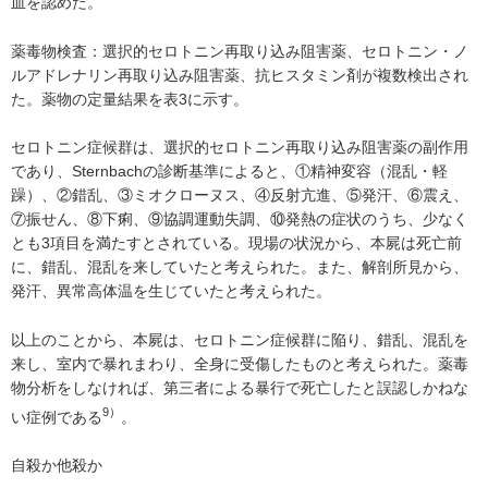
血を認めた。
薬毒物検査：選択的セロトニン再取り込み阻害薬、セロトニン・ノ
ルアドレナリン再取り込み阻害薬、抗ヒスタミン剤が複数検出され
た。薬物の定量結果を表3に示す。
セロトニン症候群は、選択的セロトニン再取り込み阻害薬の副作用
であり、Sternbachの診断基準によると、①精神変容（混乱・軽
躁）、②錯乱、③ミオクローヌス、④反射亢進、⑤発汗、⑥震え、
⑦振せん、⑧下痢、⑨協調運動失調、⑩発熱の症状のうち、少なく
とも3項目を満たすとされている。現場の状況から、本屍は死亡前
に、錯乱、混乱を来していたと考えられた。また、解剖所見から、
発汗、異常高体温を生じていたと考えられた。
以上のことから、本屍は、セロトニン症候群に陥り、錯乱、混乱を
来し、室内で暴れまわり、全身に受傷したものと考えられた。薬毒
物分析をしなければ、第三者による暴行で死亡したと誤認しかねな
9）
い症例である
。
自殺か他殺か