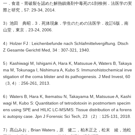
一．食道・胃破裂を認めた解熱鎮痛剤中毒死の1剖検例．法医学の実
際と研究，57: 29-34, 2014.
3）池田 典昭．3．死体現象．学生のための法医学．改訂6版，南
山堂，東京．23-24, 2006.
4）Holzer FJ : Leichenbefunde nach Schlafmittelvergiftung. Dtsch
Z Gesamte Gerichtl Med, 34 : 307-321, 1940.
5）Kashiwagi M, Ishigami A, Hara K, Matsusue A, Waters B, Takaya
ma M, Tokunaga I, Nishimura A, Kubo S: Immunohistochemical inve
stigation of the coma blister and its pathogenesis. J Med Invest, 60
（3, 4）: 256-261, 2013.
6）Waters B, Hara K, Ikematsu N, Takayama M, Matsusue A, Kashi
wagi M, Kubo S: Quantitation of tetrodotoxin in postmortem specim
ens using SPE and HILIC LC-MS/MS: Tissue distribution of a forens
ic autopsy case. Jpn J Forensic Sci Tech, 23 （2）: 125-131, 2018.
7）髙山みお，Brian Waters，原 健二，柏木正之，松末 綾，池松