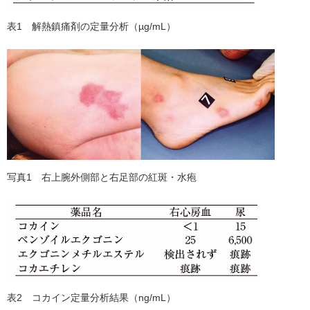
表1 解熱鎮痛剤の定量分析（µg/mL）
写真1 右上腕外側部と右足部の紅斑・水疱
表2 コカイン定量分析結果（ng/mL）