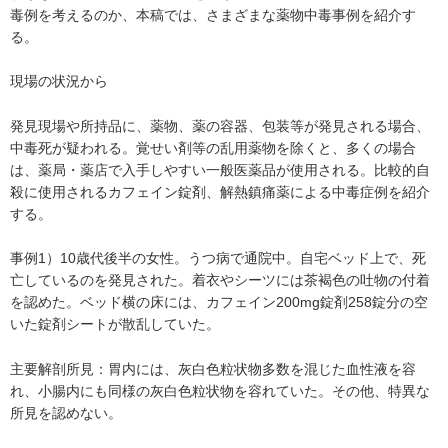
毒例を考えるのか、本稿では、さまざまな薬物中毒事例を紹介す
る。
現場の状況から
発見現場や所持品に、薬物、薬の容器、包装等が発見される場合、
中毒死が疑われる。覚せい剤等の乱用薬物を除くと、多くの場合
は、薬局・薬店で入手しやすい一般医薬品が使用される。比較的自
殺に使用されるカフェイン錠剤、解熱鎮痛薬による中毒症例を紹介
する。
事例1）10歳代後半の女性。うつ病で通院中。自宅ベッド上で、死
亡しているのを発見された。着衣やシーツには茶褐色の吐物の付着
を認めた。ベッド横の床には、カフェイン200mg錠剤258錠分の空
いた錠剤シートが散乱していた。
主要解剖所見：胃内には、灰白色粒状物多数を混じた血性液を容
れ、小腸内にも同様の灰白色粒状物を容れていた。その他、特異な
所見を認めない。