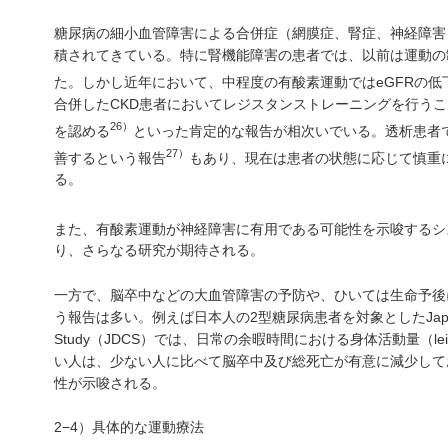
糖尿病の細小血管障害による合併症（網膜症、腎症、神経障害
積されてきている。特に腎機能障害の患者では、以前は運動の
た。しかし近年において、中程度の有酸素運動ではeGFRの低
合併したCKD患者においてレジスタンストレーニングを行うこ
26）
を認める
といった肯定的な報告が相次いでいる。透析患者
27）
善するという報告
もあり、現在は患者の状態に応じて慎重
る。
また、有酸素運動が神経障害に有用である可能性を示唆するシ
り、さらなる研究が期待される。
一方で、脳卒中などの大血管障害の予防や、ひいては生命予後
う報告は多い。例えば日本人の2型糖尿病患者を対象としたJapan Diabe
Study（JDCS）では、日常の余暇時間における身体活動量（leisure time
い人は、少ない人に比べて脳卒中及び総死亡が有意に減少して
性が示唆される。
2−4）具体的な運動療法