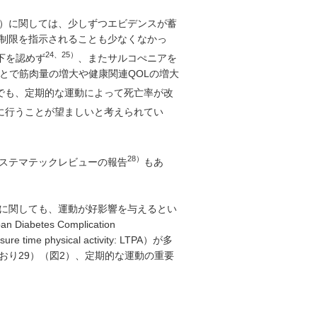
）に関しては、少しずつエビデンスが蓄
制限を指示されることも少なくなかっ
24、25）
下を認めず
、またサルコぺニアを
とで筋肉量の増大や健康関連QOLの増大
でも、定期的な運動によって死亡率が改
に行うことが望ましいと考えられてい
28）
ステマテックレビューの報告
もあ
に関しても、運動が好影響を与えるとい
tes Complication
 physical activity: LTPA）が多
おり29）（図2）、定期的な運動の重要