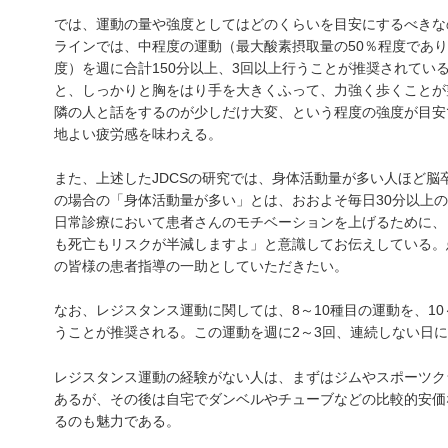
では、運動の量や強度としてはどのくらいを目安にするべきな
ラインでは、中程度の運動（最大酸素摂取量の50％程度であり
度）を週に合計150分以上、3回以上行うことが推奨されてい
と、しっかりと胸をはり手を大きくふって、力強く歩くことが
隣の人と話をするのが少しだけ大変、という程度の強度が目安
地よい疲労感を味わえる。
また、上述したJDCSの研究では、身体活動量が多い人ほど脳
の場合の「身体活動量が多い」とは、おおよそ毎日30分以上
日常診療において患者さんのモチベーションを上げるために、
も死亡もリスクが半減しますよ」と意識してお伝えしている。
の皆様の患者指導の一助としていただきたい。
なお、レジスタンス運動に関しては、8～10種目の運動を、10
うことが推奨される。この運動を週に2～3回、連続しない日
レジスタンス運動の経験がない人は、まずはジムやスポーツク
あるが、その後は自宅でダンベルやチューブなどの比較的安価
るのも魅力である。