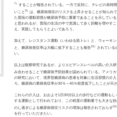
7）
することが報告されている。一方で反対に、テレビの長時
9）
いこと
は、糖尿病発症のリスクを上昇させることが知られ
た普段の運動習慣が糖尿病予防に重要であることを示している
と思われるが、普段の生活の中で意識して歩く距離を増やすこ
え、実践してもらうとよいであろう。
加えて、レジスタンス運動（いわゆる筋トレ）と、ウォーキン
10）
と、糖尿病発症率は大幅に低下することも報告
されている
い。
以上は観察研究であるが、よりエビデンスレベルの高い介入研
み合わせることで糖尿病予防効果が認められている。アメリカ
の研究において、境界型糖尿病の患者を対象に生活習慣の介入
ろ、糖尿病の累積発症率が30％～40％程度低下したことが示
これらの介入は、おおよそ1日30分以上の歩行などの運動も
する運動として行われており、この程度の運動量でも大きな効
15
のし過ぎによる糖尿病発症リスクの増加は報告されておらず
を行っていただきたい。