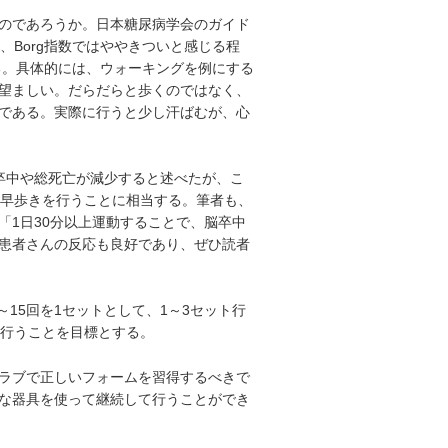
のであろうか。日本糖尿病学会のガイド
、Borg指数ではややきついと感じる程
る。具体的には、ウォーキングを例にする
望ましい。だらだらと歩くのではなく、
である。実際に行うと少し汗ばむが、心
卒中や総死亡が減少すると述べたが、こ
の早歩きを行うことに相当する。筆者も、
「1日30分以上運動することで、脳卒中
患者さんの反応も良好であり、ぜひ読者
～15回を1セットとして、1～3セット行
に行うことを目標とする。
ラブで正しいフォームを習得するべきで
な器具を使って継続して行うことができ