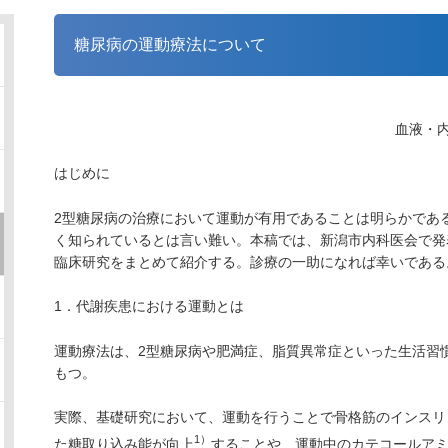
糖尿病の運動療法について
血液・内
はじめに
2型糖尿病の治療において運動が有用であることは明らかであ
く知られているとは言い難い。本稿では、新潟市内科医会で発
臨床研究をまとめて紹介する。診療の一助になれば幸いである
1．代謝疾患における運動とは
運動療法は、2型糖尿病や肥満症、脂質異常症といった生活習
もつ。
実際、基礎研究において、運動を行うことで骨格筋のインスリン
1）
た糖取り込み能が向上
することや、運動中のカテコールアミ