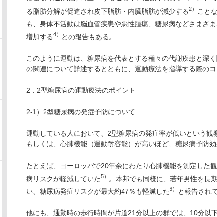
2）
る脂肪分解が促進され皮下脂肪・内臓脂肪が減少する
こと
も、身体不活動は脳血管疾患や悪性腫瘍、糖尿病などさまざま
4）
増加する
との報告もある。
このように運動は、糖尿病を代表とする種々の代謝疾患と深く
の関連について詳述するとともに、運動療法を指導する際のコ
2．2型糖尿病の運動療法のポイント
2-1）2型糖尿病の発症予防について
運動している人において、2型糖尿病の発症率が低いという観
もしくは、心肺機能（運動耐容能）が高いほど、糖尿病予防効
たとえば、ヨーロッパで20年余にわたり心肺機能を測定した
5）
病リスクが軽減していた
。本邦でも同様に、若年男性を長
6）
い、糖尿病発症リスクが最大約47％も軽減した
と報告され
他にも、通勤時の歩行時間が片道21分以上の群では、10分以