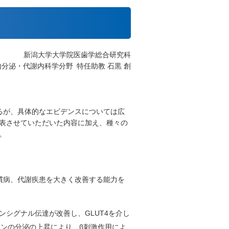
新潟大学大学院医歯学総合研究科
分泌・代謝内科学分野 特任助教 石黒 創
るが、具体的なエビデンスについては広
表させていただいた内容に加え、種々の
。
慣病、代謝疾患を大きく改善する能力を
シグナル伝達が改善し、GLUT4を介し
ンの分泌の上昇により、β刺激作用によ