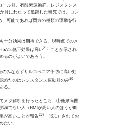
トロール群、有酸素運動群、レジスタンス
9か月にわたって追跡した研究では、コン
め、可能であれば両方の種類の運動を行
も十分効果は期待できる。現時点でのメ
21）
bA1c低下効果は高い
ことが示され
めるのがよいであろう。
善のみならずサルコぺニア予防に高い効
20）
認めたのはレジスタンス運動群のみ
ある。
てメタ解析を行ったところ、①糖尿病罹
肥満でない人（BMIが高い人のほうが血
23）
効果が高いことが報告
（図1）されてお
めたい。