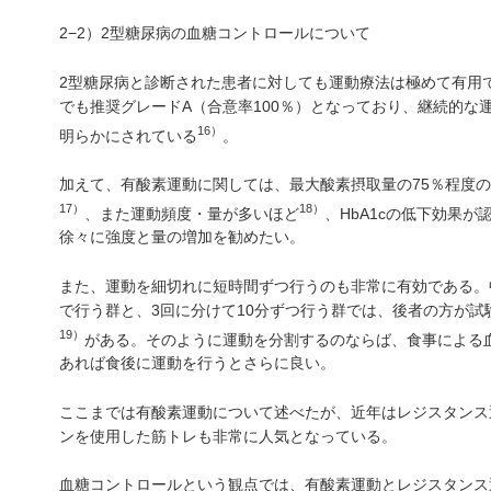
2−2）2型糖尿病の血糖コントロールについて
2型糖尿病と診断された患者に対しても運動療法は極めて有用で
でも推奨グレードA（合意率100％）となっており、継続的な運
16）
明らかにされている
。
加えて、有酸素運動に関しては、最大酸素摂取量の75％程度
17）
18）
、また運動頻度・量が多いほど
、HbA1cの低下効果
徐々に強度と量の増加を勧めたい。
また、運動を細切れに短時間ずつ行うのも非常に有効である。中
で行う群と、3回に分けて10分ずつ行う群では、後者の方が
19）
がある。そのように運動を分割するのならば、食事による
あれば食後に運動を行うとさらに良い。
ここまでは有酸素運動について述べたが、近年はレジスタンス
ンを使用した筋トレも非常に人気となっている。
血糖コントロールという観点では、有酸素運動とレジスタンス