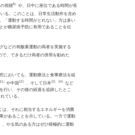
8）
間の視聴
や、日中に座位である時間が長
ている。このことは、日常生活動作を含め
。「運動する時間がとれない」方は多い
とが糖尿病予防に有用であることを伝
グなどの有酸素運動の両者を実施する
ので、できるだけ両者の併用を勧めた
究においても、運動療法と食事療法を組
11）
12）
13、14）
や中国
、そして日本
など
を行い、その後の経過を追跡したとこ
されている。
しくは、それに相当するエネルギーを消費
果があることを示している。一方で運動
）
、やる気のある方はぜひ積極的に運動