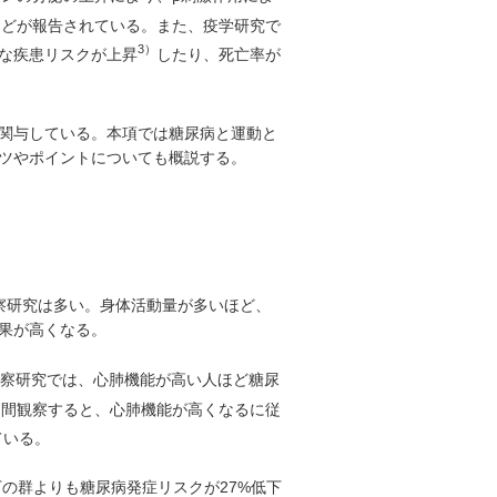
などが報告されている。また、疫学研究で
3）
な疾患リスクが上昇
したり、死亡率が
関与している。本項では糖尿病と運動と
ツやポイントについても概説する。
察研究は多い。身体活動量が多いほど、
果が高くなる。
観察研究では、心肺機能が高い人ほど糖尿
期間観察すると、心肺機能が高くなるに従
ている。
下の群よりも糖尿病発症リスクが27%低下