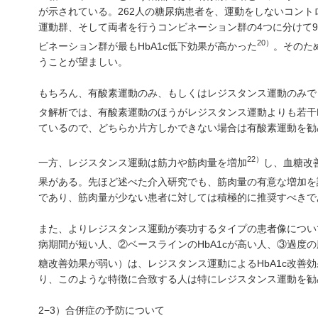
が示されている。262人の糖尿病患者を、運動をしないコン
運動群、そして両者を行うコンビネーション群の4つに分けて
20）
ビネーション群が最もHbA1c低下効果が高かった
。そのた
うことが望ましい。
もちろん、有酸素運動のみ、もしくはレジスタンス運動のみで
タ解析では、有酸素運動のほうがレジスタンス運動よりも若干H
ているので、どちらか片方しかできない場合は有酸素運動を勧
22）
一方、レジスタンス運動は筋力や筋肉量を増加
し、血糖改
果がある。先ほど述べた介入研究でも、筋肉量の有意な増加を
であり、筋肉量が少ない患者に対しては積極的に推奨すべきで
また、よりレジスタンス運動が奏功するタイプの患者像につい
病期間が短い人、②ベースラインのHbA1cが高い人、③過度の
糖改善効果が弱い）は、レジスタンス運動によるHbA1c改善
り、このような特徴に合致する人は特にレジスタンス運動を勧
2−3）合併症の予防について