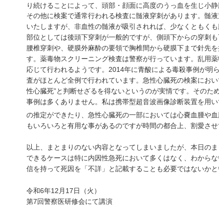
り続けることによって、頭部・顔面に高度のうっ血を生じ小静
その他に検案で通常行われる検査に髄液穿刺があります。髄液
いたしますが、非血性の髄液が吸引されれば、少なくともくも
部位としては後頭下穿刺が一般的ですが、側頭下からの穿刺も
腰椎穿刺や、硬膜外麻酔の要領で胸椎間から硬膜下まで針先を
す。薬毒物スクリーニング検査は警察が行っています。乱用薬
応じて行われるようです。2014年に青酸による毒殺事例が明
査がほとんど全例で行われています。急性心臓死の検案におい
性心臓死”と判断せざるを得ないというのが実情です。そのた
事例は多くありません。私は携帯型超音波画像診断装置を用い
の推定ができたり、急性心臓死の一部においては心嚢血腫や血
もいろいろと有用な事があるのですが時間の都合上、割愛させ
以上、まとまりのない内容となってしまいましたが、本日のま
できるケースは特に内因性急死において多くはなく、わからな
信を持って死因を「不詳」と記載することも必要ではないかと
令和6年12月17日（火）
第7回警察医研修会にて講演