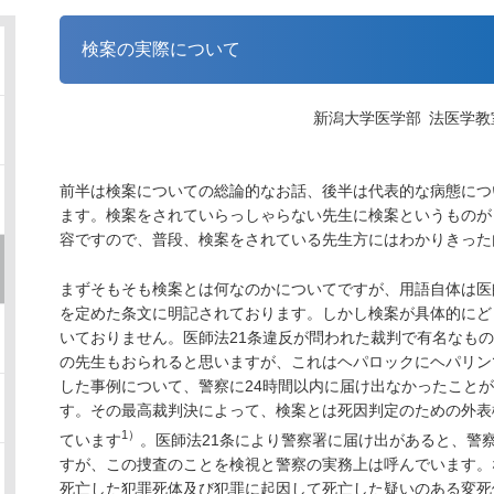
検案の実際について
新潟大学医学部 法医学教
前半は検案についての総論的なお話、後半は代表的な病態につ
ます。検案をされていらっしゃらない先生に検案というものが
容ですので、普段、検案をされている先生方にはわかりきった
まずそもそも検案とは何なのかについてですが、用語自体は医
を定めた条文に明記されております。しかし検案が具体的にど
いておりません。医師法21条違反が問われた裁判で有名なも
の先生もおられると思いますが、これはヘパロックにヘパリン
した事例について、警察に24時間以内に届け出なかったことが
す。その最高裁判決によって、検案とは死因判定のための外表
1）
ています
。医師法21条により警察署に届け出があると、警
すが、この捜査のことを検視と警察の実務上は呼んでいます。
死亡した犯罪死体及び犯罪に起因して死亡した疑いのある変死