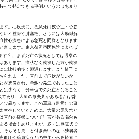
持って特定できる事例というのはあまり
ます。心疾患による急死は狭心症・心筋
ない不整脈や肺塞栓、さらには大動脈解
血性心疾患による急死と同様となります
と言えます。東京都監察医務院によれば
6）
ます
。まず死亡の状況としては通常の
ばあります。症状なく就寝した方が就寝
には比較的多く遭遇します。また椅子に
おられました。直前まで症状がないか、
とが想像され、急激な発症であったこと
とは少なく、分単位での死亡となること
度であり、大量の尿失禁がある場合は昏
とは異なります。この写真（割愛）の事
ま生存していたために、大量の尿失禁と
は直前の症状について証言がある場合も
ある場合もありますが、多くは無症状で
、そもそも周囲と付き合いのない独居者
高血圧や糖尿病などの中年から高齢者に