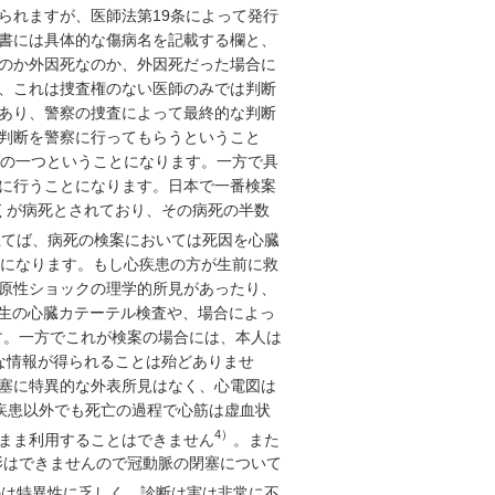
られますが、医師法第19条によって発行
書には具体的な傷病名を記載する欄と、
のか外因死なのか、外因死だった場合に
、これは捜査権のない医師のみでは判断
あり、警察の捜査によって最終的な判断
判断を警察に行ってもらうということ
由の一つということになります。一方で具
に行うことになります。日本で一番検案
くが病死とされており、その病死の半数
立てば、病死の検案においては死因を心臓
とになります。もし心疾患の方が生前に救
原性ショックの理学的所見があったり、
先生の心臓カテーテル検査や、場合によっ
す。一方でこれが検案の場合には、本人は
な情報が得られることは殆どありませ
塞に特異的な外表所見はなく、心電図は
疾患以外でも死亡の過程で心筋は虚血状
4）
まま利用することはできません
。また
影はできませんので冠動脈の閉塞について
のは特異性に乏しく、診断は実は非常に不