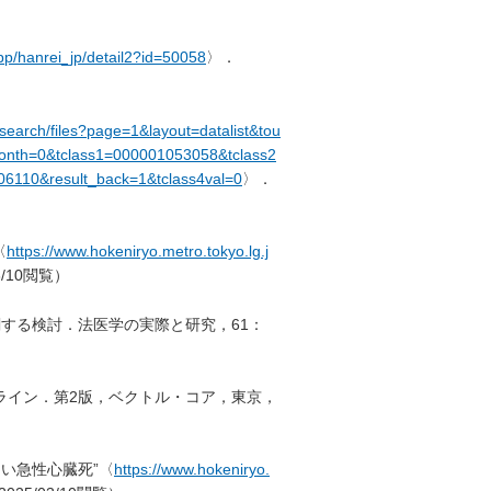
app/hanrei_jp/detail2?id=50058
〉．
t-search/files?page=1&layout=datalist&tou
nth=0&tclass1=000001053058&tclass2
6110&result_back=1&tclass4val=0
〉．
〈
https://www.hokeniryo.metro.tokyo.lg.j
3/10閲覧）
する検討．法医学の実際と研究，61：
ガイドライン．第2版，ベクトル・コア，東京，
い急性心臓死”〈
https://www.hokeniryo.