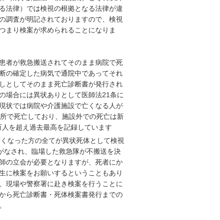
る法律）では検視の根拠となる法律が違
の調査が明記されておりますので、検視
つまり検案が求められることになりま
患者が救急搬送されてそのまま病院で死
断の確定した病気で通院中であってそれ
しとしてそのまま死亡診断書が発行され
の場合には異状ありとして医師法21条に
現状では病院や介護施設で亡くなる人が
場所で死亡しており、施設外での死亡は新
0万人を超え過去最高を記録しています
亡くなった方の全てが異状死体として検視
報がなされ、臨場した救急隊が不搬送を決
師の立会が必要となりますが、死者にか
生に検案をお願いするということもあり
、現場や警察署に赴き検案を行うことに
から死亡診断書・死体検案書発行までの
。