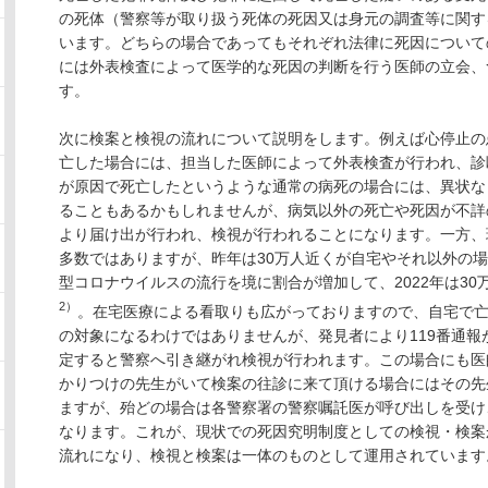
の死体（警察等が取り扱う死体の死因又は身元の調査等に関す
います。どちらの場合であってもそれぞれ法律に死因について
には外表検査によって医学的な死因の判断を行う医師の立会、
す。
次に検案と検視の流れについて説明をします。例えば心停止の
亡した場合には、担当した医師によって外表検査が行われ、診
が原因で死亡したというような通常の病死の場合には、異状な
ることもあるかもしれませんが、病気以外の死亡や死因が不詳
より届け出が行われ、検視が行われることになります。一方、
多数ではありますが、昨年は30万人近くが自宅やそれ以外の
型コロナウイルスの流行を境に割合が増加して、2022年は3
2）
。在宅医療による看取りも広がっておりますので、自宅で
の対象になるわけではありませんが、発見者により119番通
定すると警察へ引き継がれ検視が行われます。この場合にも医
かりつけの先生がいて検案の往診に来て頂ける場合にはその先
ますが、殆どの場合は各警察署の警察嘱託医が呼び出しを受け
なります。これが、現状での死因究明制度としての検視・検案
流れになり、検視と検案は一体のものとして運用されています