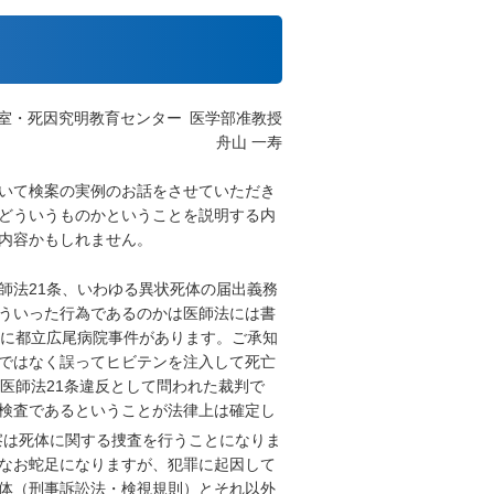
室・死因究明教育センター 医学部准教授
舟山 一寿
いて検案の実例のお話をさせていただき
どういうものかということを説明する内
内容かもしれません。
師法21条、いわゆる異状死体の届出義務
ういった行為であるのかは医師法には書
のに都立広尾病院事件があります。ご承知
ではなく誤ってヒビテンを注入して死亡
医師法21条違反として問われた裁判で
検査であるということが法律上は確定し
察は死体に関する捜査を行うことになりま
なお蛇足になりますが、犯罪に起因して
体（刑事訴訟法・検視規則）とそれ以外