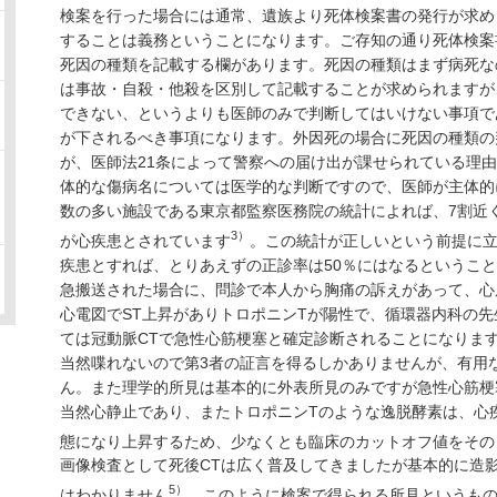
検案を行った場合には通常、遺族より死体検案書の発行が求め
することは義務ということになります。ご存知の通り死体検案
死因の種類を記載する欄があります。死因の種類はまず病死な
は事故・自殺・他殺を区別して記載することが求められますが
できない、というよりも医師のみで判断してはいけない事項で
が下されるべき事項になります。外因死の場合に死因の種類の
が、医師法21条によって警察への届け出が課せられている理
体的な傷病名については医学的な判断ですので、医師が主体的
数の多い施設である東京都監察医務院の統計によれば、7割近
3）
が心疾患とされています
。この統計が正しいという前提に
疾患とすれば、とりあえずの正診率は50％にはなるというこ
急搬送された場合に、問診で本人から胸痛の訴えがあって、心
心電図でST上昇がありトロポニンTが陽性で、循環器内科の
ては冠動脈CTで急性心筋梗塞と確定診断されることになりま
当然喋れないので第3者の証言を得るしかありませんが、有用
ん。また理学的所見は基本的に外表所見のみですが急性心筋梗
当然心静止であり、またトロポニンTのような逸脱酵素は、心
態になり上昇するため、少なくとも臨床のカットオフ値をその
画像検査として死後CTは広く普及してきましたが基本的に造
5）
はわかりません
。このように検案で得られる所見というも