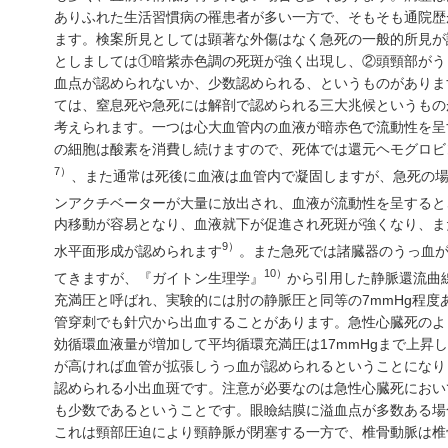
ありふれた生活習慣病の罹患者が多い一方で、そもそも通院歴
ます。検案所見としては顕著な外傷はなく急死の一般的所見が
としましては①暗紫赤色調の死斑が強く出現し、②頭頸部がう
血点が認められないか、少数認められる、というものがありま
ては、窒息死や急死には解剖で認められる三大兆候というもの
考えられます。一つは心大血管内の血液が暗赤色で流動性を呈
の細胞は酸素を消費し続けますので、死体では還元ヘモグロビ
7）
、また通常は死後に血液は血管内で凝固しますが、急死の
ンアクチベーターが大量に放出され、血液が流動性を呈すると
内移動が容易となり、血液就下が促進され死斑が強くなり、ま
9）
水平面形成が認められます
。また急死では諸臓器のうっ血
10）
てきますが、『ガイトン生理学』
から引用した静脈還流曲
充満圧と呼ばれ、実験的には肘の静脈圧と同等の7mmHg程度
管穿刺でも針穴から出血することがあります。急性心臓死のよ
効循環血液量が増加して平均循環充満圧は17mmHgまで上昇
が高ければ血管が拡張しうっ血が認められるということになり
認められる小出血斑です。注意が必要なのは急性心臓死におい
も少数であるということです。眼瞼結膜に溢血点が多数ある場
これは頸部圧迫により頸静脈が閉塞する一方で、椎骨動脈は椎