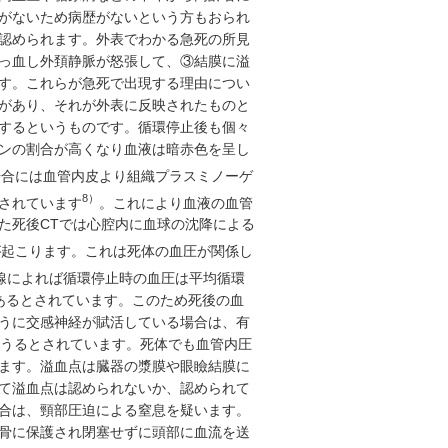
がないため病歴がないという方もおられ
認められます。外表でわかる急死の所見
っ血し外頚静脈が怒張して、③結膜に溢
す。これらが急死で出現する理由につい
があり、それが外表に反映されたものと
するというものです。循環停止後も個々
ンの割合が高くなり血液は暗赤色を呈し
場合には血管内皮より組織プラスミノーゲ
8）
されています
。これにより血液の血管
た死後CTでは心腔内に血球の沈降による
が起こります。これは死体の血圧が関係し
線によれば循環停止時の血圧は平均循環
あるとされています。このため死後の血
うに交感神経が賦活している場合は、有
しうるとされています。死体でも血管内圧
ます。溢血点は臓器の漿膜や眼瞼結膜に
て溢血点は認められないか、認められて
合は、頸部圧迫による窒息を疑います。
骨に保護され閉塞せずに頭部に血流を送