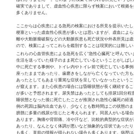
確実でありまして、虚血性心疾患に限らず検案において根拠を
多くありません。
ここからは心疾患による急死の検案における所見を提示いたし
梗塞といった虚血性心疾患が多いとは思いますが、虚血によら
離や大動脈瘤破裂などの大動脈疾患も死亡状況や外表所見は虚
ので、検案によってこれらを鑑別することは現実的には難しい
これらの心血管疾患による急死を広く“急性心臓死”と呼んでい
生活を送っていた様子のまま死亡しているということがしばし
中に死亡する事例や、トイレ内やトイレ前で死亡している事例
座ったままであったり、歯磨きをしながら亡くなっていた方も
あったとしてもあまり重篤な症状を呈していなかったというこ
が窺えます。また心疾患の場合には昏睡状態が長く継続するこ
が多いと予想されます。尿失禁はあったとしても排尿1回分程
睡状態となった後に死亡したことが推測され急性心臓死の経過
例の死因は脳内出血であり、少なくとも数時間はこの状態のま
膀胱に多量の残尿が生じたと考えられます。同居人がいる場合
あります。胸痛や背部痛、冷や汗など、比較的典型的な症状が
あったり、なんとなく体調が悪いなど抽象的な症状であったり
も多く、直前の情報が得られない場合も多くあります。病歴は