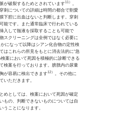
11）
脈が破裂するためとされています
。
穿刺についての詳細は時間の都合で割愛
膜下腔に出血はないと判断します。穿刺
可能です。また通常臨床で行われている
挿入して髄液を採取することも可能で
物スクリーニングは全例ではなく必要に
らかになって以降はシアン化合物の定性検
てはこれらの所見をもとに消去法的に“急
め検案において死因を積極的に診断できる
て検案を行っております。膀胱内の尿量
12）
胸が容易に検出できます
。その他に
ていただきます。
とめとしては、検案において死因が確定
いもの、判断できないものについては自
いうことになります。