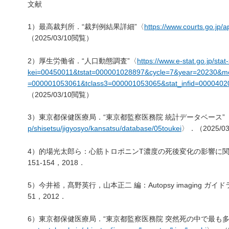
文献
1）最高裁判所．“裁判例結果詳細”〈
https://www.courts.go.jp/
（2025/03/10閲覧）
2）厚生労働省．“人口動態調査”〈
https://www.e-stat.go.jp/sta
kei=00450011&tstat=000001028897&cycle=7&year=20230&mo
=000001053061&tclass3=000001053065&stat_infid=00004020
（2025/03/10閲覧）
3）東京都保健医療局．“東京都監察医務院 統計データベース”
p/shisetsu/jigyosyo/kansatsu/database/05toukei
〉．（2025/0
4）的場光太郎ら：心筋トロポニンT濃度の死後変化の影響に関
151-154，2018．
5）今井裕，髙野英行，山本正二 編：Autopsy imaging 
51，2012．
6）東京都保健医療局．“東京都監察医務院 突然死の中で最も多