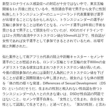
新型コロナウイルス感染症への対応が十分ではない中で、東京五輪
開催を1ヶ月後に控えている今、性別適合手術で男子から女子に性別
転換したトランスジェンダーのニュージーランド代表重量挙げ選手
が出場することになるかもしれない。トランスジェンダーの選手が
五輪に参加することは初めてとなる。ハバード選手は8年前に手術を
受けるまで男子として競技を行っていたが、IOCのガイドラインで
は12ヶ月間の血清中テストステロン値が10nmol/L以下で、性自認が
女性であれば女子選手として参加できるとされているため、出場可
能と判断された。
似た案件として南アフリカ代表の陸上中距離キャスター・セメンヤ
選手のことが想起される。ロンドン五輪とリオ五輪の女子800mの金
メダリストである彼女は生まれつきテストステロン値が高いため、
今後の競技参加のためには薬剤で人為的にテストステロン値を下げ
ることが必要と国際陸連から申し渡された。彼女のような体の状態
を「体の性の様々な発達」Differences of Sexual Development （DS
D）というのだそうだ。生まれの性別と相入れない性自認を持つト
ランスジェンダーの人々との大きな違いは、DSDが性自認の問題で
はないこと。セメンヤ選手自身も、「女性として生まれ、自分を女
性として認識して生きてきた」と述べてきた。「第3の性別」と言わ