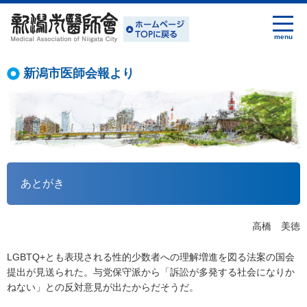
新潟市医師会報より
あとがき
高橋 美徳
LGBTQ+とも表現される性的少数者への理解増進を図る法案の国会
提出が見送られた。与党保守派から「訴訟が多発する社会になりか
ねない」との反対意見が出たからだそうだ。