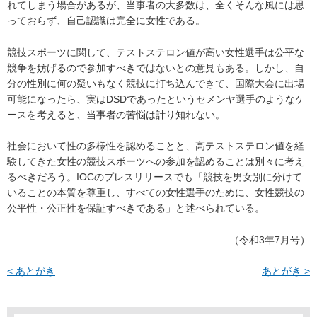
れてしまう場合があるが、当事者の大多数は、全くそんな風には思
っておらず、自己認識は完全に女性である。
競技スポーツに関して、テストステロン値が高い女性選手は公平な
競争を妨げるので参加すべきではないとの意見もある。しかし、自
分の性別に何の疑いもなく競技に打ち込んできて、国際大会に出場
可能になったら、実はDSDであったというセメンヤ選手のようなケ
ースを考えると、当事者の苦悩は計り知れない。
社会において性の多様性を認めることと、高テストステロン値を経
験してきた女性の競技スポーツへの参加を認めることは別々に考え
るべきだろう。IOCのプレスリリースでも「競技を男女別に分けて
いることの本質を尊重し、すべての女性選手のために、女性競技の
公平性・公正性を保証すべきである」と述べられている。
（令和3年7月号）
< あとがき
あとがき >