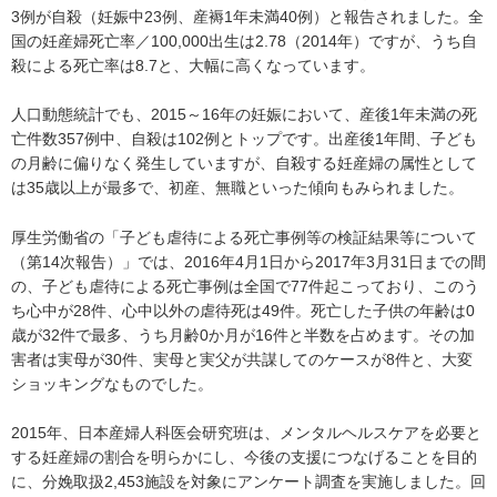
3例が自殺（妊娠中23例、産褥1年未満40例）と報告されました。全
国の妊産婦死亡率／100,000出生は2.78（2014年）ですが、うち自
殺による死亡率は8.7と、大幅に高くなっています。
人口動態統計でも、2015～16年の妊娠において、産後1年未満の死
亡件数357例中、自殺は102例とトップです。出産後1年間、子ども
の月齢に偏りなく発生していますが、自殺する妊産婦の属性として
は35歳以上が最多で、初産、無職といった傾向もみられました。
厚生労働省の「子ども虐待による死亡事例等の検証結果等について
（第14次報告）」では、2016年4月1日から2017年3月31日までの間
の、子ども虐待による死亡事例は全国で77件起こっており、このう
ち心中が28件、心中以外の虐待死は49件。死亡した子供の年齢は0
歳が32件で最多、うち月齢0か月が16件と半数を占めます。その加
害者は実母が30件、実母と実父が共謀してのケースが8件と、大変
ショッキングなものでした。
2015年、日本産婦人科医会研究班は、メンタルヘルスケアを必要と
する妊産婦の割合を明らかにし、今後の支援につなげることを目的
に、分娩取扱2,453施設を対象にアンケート調査を実施しました。回