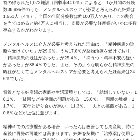
答の得られた1,073施設（回収率44.0％）によると、1か月間の分娩
数38,895件のうち、メンタルヘルスケアが必要と考えられた妊婦は
1,551人（4％）。全国の年間分娩数は約100万人であり、この割合
を当てはめると約4万人に相当し、支援が必要な妊産婦がいかに多数
存在するかがわかります。
メンタルヘルスに介入が必要と考えられた理由は、「精神疾患の診
断を受けていた」が29.6％。うち17.8％が薬物治療を受けており、
「精神疾患の既往があった」が25.4％、「抑うつ・精神不安の疑い
があった」が38.4％でした。また、そのような明らかな精神疾患の
既往がなくてもメンタルヘルスケアが必要と考えられた妊産婦は24.
6％でした。
背景となる妊産婦の家庭や生活環境としては、「結婚していない」1
8.1％、「貧困など生活面の問題がある」15.0％、「両親の離婚」1
1.7％、「実母と折り合いが悪い」11.3％、「夫との葛藤がある」1
0.8％などが上位に並びます。
精神科での治療歴がある場合、いったんは改善しても周産期、特に
産後に再発の可能性は高まります。妊娠を契機に「治療薬は使用し