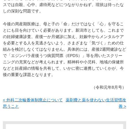
スでは自殺、心中、虐待死などにつながりかねず、現状は待ったな
しの深刻な問題です。
今後の周産期医療は、母と子の「命」だけではなく「心」を守るこ
とにも目を向けていく必要があります。新潟市としても、これまで
の妊婦健康診査、産後一か月健診に加え、妊娠中からメンタルケア
を必要とする人を見逃さないよう、さまざまな「気づく」ための仕
組みを検討しなくてはなりません。具体的には、産後2週間健診など
で「エジンバラ産後うつ病質問票（EPDS）」等を用いたスクリー
ニングの充実などが考えられます。精神科や小児科、地域の保健所
などと妊産婦の情報を共有して、いかに密に連携していくかが、今
後の重要な課題となります。
（令和元年8月号）
< 外科二次輪番体制廃止について
薬剤費と薬を使わない生活習慣改
思うこと
善 >