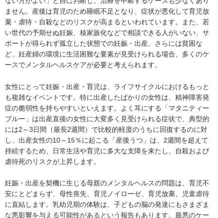
ない方がよい」と自己判断し、治療を中断するケースも少なくあり
ません。産後は育児のため睡眠不足となり、症状が悪化して育児放
棄・虐待・自殺などのリスクが高まるといわれています。また、若
い世代の予期せぬ妊娠、核家族化などで相談できる人がいない、サ
ポートが得られず孤立した状態での妊娠・出産、さらには貧困な
ど、妊産婦の環境に生活困難な要素が見受けられる場合、多くのケ
ースでメンタルヘルスケアが必要と考えられます。
女性にとって妊娠・出産・育児は、ライフサイクルにおけるもっと
も複雑なイベントです。特に出産したばかりの女性は、精神障害発
症の脆弱性を持ちやすいといえます。よく耳にする「マタニティー
ブルー」は出産直後の女性に大変多く見受けられる症状で、典型的
には2～3日間（最長2週間）で比較的軽度のうちに回復するのに対
し、出産女性の10～15％に起こる「産後うつ」は、2週間を超えて
持続するため、日常生活や育児に多大な支障を来たし、自殺および
虐待死のリスクが上昇します。
妊娠・出産を契機に生じる母親のメンタルヘルスの問題は、育児不
安にとどまらず、母性喪失、育児ノイローゼ、育児放棄、児童虐待
に直結します。乳幼児期の体験は、子どもの脳の発達にもさまざま
な悪影響を与える可能性があるという報告もあります。最悪のケー