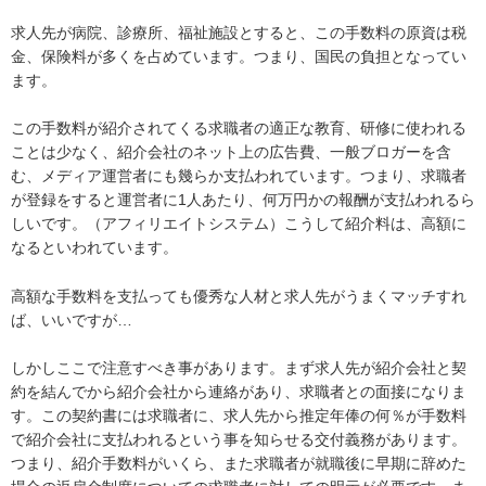
求人先が病院、診療所、福祉施設とすると、この手数料の原資は税
金、保険料が多くを占めています。つまり、国民の負担となってい
ます。
この手数料が紹介されてくる求職者の適正な教育、研修に使われる
ことは少なく、紹介会社のネット上の広告費、一般ブロガーを含
む、メディア運営者にも幾らか支払われています。つまり、求職者
が登録をすると運営者に1人あたり、何万円かの報酬が支払われるら
しいです。（アフィリエイトシステム）こうして紹介料は、高額に
なるといわれています。
高額な手数料を支払っても優秀な人材と求人先がうまくマッチすれ
ば、いいですが…
しかしここで注意すべき事があります。まず求人先が紹介会社と契
約を結んでから紹介会社から連絡があり、求職者との面接になりま
す。この契約書には求職者に、求人先から推定年俸の何％が手数料
で紹介会社に支払われるという事を知らせる交付義務があります。
つまり、紹介手数料がいくら、また求職者が就職後に早期に辞めた