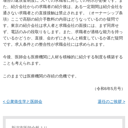
場合の返戻金制度についての求職者に対しての明示が必要です。ま
た、紹介会社からの求職者の紹介後は、ある一定期間は紹介会社を
通さない求職者との直接接触は禁止されます。（オーナーシップ条
項）ここで高額の紹介手数料の内容はどうなっているのか疑問で
す。東京の紹介会社は求人者と求職会社の面接には、まず同席せ
ず、電話のみの段取りをします。また、求職者が適格な能力を持っ
ているかどうか、直接、会わずにきちんと精査しているか甚だ疑問
です。求人条件との整合性が求職会社には求められます。
今後、医師会も医療機関に人材を積極的に紹介する制度を構築する
ことも考えられます。
このままでは医療機関の存続の危機です。
（令和6年5月号）
< 公衆衛生学と医師会
退任のご挨拶 >
新潟市医師会報より