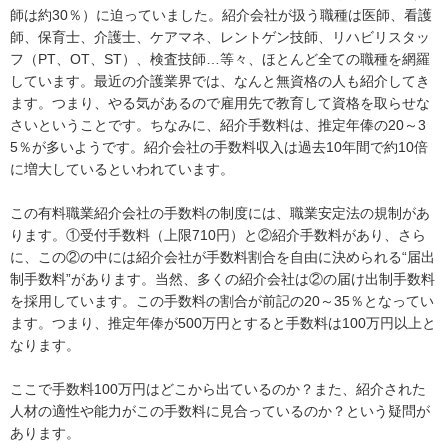
師は約30％）に迫っていました。紹介会社が扱う職種は医師、看護
師、保育士、介護士、ケアマネ、レントゲン技師、リハビリスタッ
フ（PT、OT、ST）、検査技師…等々、ほとんど全ての職種を網羅
しています。最近の介護業界では、なんと無資格の人も紹介してき
ます。つまり、やる気があるので雇用先で教育して資格を取らせな
さいということです。ちなみに、紹介手数料は、推定年俸の20～3
5％が多いようです。紹介会社の手数料収入は過去10年間で約10倍
に増大しているといわれています。
この有料職業紹介会社の手数料の制度には、職業安定法の規制があ
ります。①受付手数料（上限710円）と②紹介手数料があり、さら
に、この②の中には紹介会社が手数料割合を自由に決められる“届出
制手数料”があります。当然、多くの紹介会社は②の届け出制手数料
を採用しています。この手数料の割合が前記の20～35％となってい
ます。つまり、推定年俸が500万円とすると手数料は100万円以上と
なります。
ここで手数料100万円はどこから出ているのか？また、紹介された
人材の適性や能力がこの手数料に見合っているのか？という疑問が
あります。