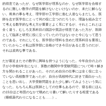
的得意であったが、なぜ医学部が理系なのか、なぜ医学部を合格す
るのに難しい数学の問題を解けないといけないのか、未だに解らな
い。将来の事を考え、理学部や工学部に進む人達ならまだしも、医
師を志す医学生にとって何の役に立つのだろうか。理論を組み立て
て考える数学的な考え方が重要とよく耳にするが、それとこれとは
全く違う。むしろ文系科目の国語や英語が得意であった方が、医師
として臨床と研究に役に立っていたのではないかと今になって思う
のである。それにしても、医学部が理科を含めた理系科目を重視し
ていたからこそ私は医学部に合格ができ今日があると思うのだが、
それは皮肉な事である。
だが最近またその数学に興味を持つようになった。今年自分の上の
子が小学校6年生になり、算数の難関中学受験問題について時々解き
方を聞かれることがあった。そのため自分の仕事には全く役に立っ
ていない高校数学であったが、自分が高校時代に好きで面白かった
ことを思い出し、大学受験問題をまた少し解いてみようという気に
なった。もちろん私は医師としての仕事もあるので、寝る前にほん
の15分ほど布団のなかで眺めたり書いて解いたりする程度である
（睡眠薬代わりになることも……）。