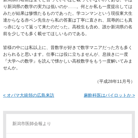
り新潟県の数学の実力は低いのか……。何とか私も一度提出しては
みたが結果は惨憺たるものであった。学コンマンという現役東大生
達からなる赤ペン先生から私の答案は丁寧に直され、屈辱的にも真
っ赤になって返って来たのだった。高校生も含め、誰か新潟県の名
前を少しでも多く載せてほしいものである。
皆様の中には私以上に、昔数学が好きで数学マニアだった方も多く
おられると思います。仕事には役に立ちませんが、息抜きに一度
『大学への数学』を読んで懐かしい高校数学をもう一度解いてみま
せんか。
（平成28年11月号）
< オバマ大統領の広島来訪
麻酔科医はパイロットか >
新潟市医師会報より