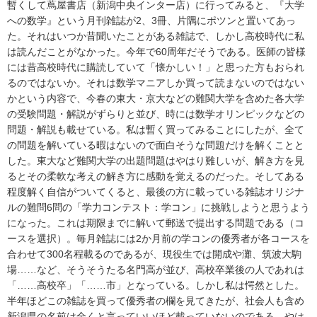
暫くして蔦屋書店（新潟中央インター店）に行ってみると、『大学
への数学』という月刊雑誌が2、3冊、片隅にポツンと置いてあっ
た。それはいつか昔聞いたことがある雑誌で、しかし高校時代に私
は読んだことがなかった。今年で60周年だそうである。医師の皆様
には昔高校時代に購読していて「懐かしい！」と思った方もおられ
るのではないか。それは数学マニアしか買って読まないのではない
かという内容で、今春の東大・京大などの難関大学を含めた各大学
の受験問題・解説がずらりと並び、時には数学オリンピックなどの
問題・解説も載せている。私は暫く買ってみることにしたが、全て
の問題を解いている暇はないので面白そうな問題だけを解くことと
した。東大など難関大学の出題問題はやはり難しいが、解き方を見
るとその柔軟な考えの解き方に感動を覚えるのだった。そしてある
程度解く自信がついてくると、最後の方に載っている雑誌オリジナ
ルの難問6問の「学力コンテスト：学コン」に挑戦しようと思うよう
になった。これは期限までに解いて郵送で提出する問題である（コ
ースを選択）。毎月雑誌には2か月前の学コンの優秀者が各コースを
合わせて300名程載るのであるが、現役生では開成や灘、筑波大駒
場……など、そうそうたる名門高が並び、高校卒業後の人であれは
「……高校卒」「……市」となっている。しかし私は愕然とした。
半年ほどこの雑誌を買って優秀者の欄を見てきたが、社会人も含め
新潟県の名前は全くと言っていいほど載っていないのである。やは