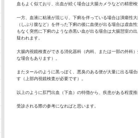
血もよく似ており、出血が続く場合は大腸カメラなどの精密検
一方、血液に粘液が混じり、下痢を伴っている場合は潰瘍性大
（しぶり腹など）を伴った下痢の後に血便が出る場合は虚血性
もなく突然に下痢のような赤黒い血が出る場合は大腸憩室の出
疑われます。
大腸内視鏡検査ができる消化器科（内科、または一部の外科）
な場合もあります）。
またタールのように黒っぽく、悪臭のある便が大量に出る場合
す（上部内視鏡検査が必要です）。
以上のように肛門出血（下血）の特徴から、疾患がある程度推
受診される際の参考になればと思います。