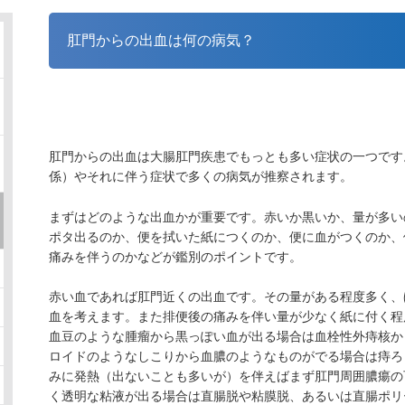
肛門からの出血は何の病気？
肛門からの出血は大腸肛門疾患でもっとも多い症状の一つです
係）やそれに伴う症状で多くの病気が推察されます。
まずはどのような出血かが重要です。赤いか黒いか、量が多い
ポタ出るのか、便を拭いた紙につくのか、便に血がつくのか、
痛みを伴うのかなどが鑑別のポイントです。
赤い血であれば肛門近くの出血です。その量がある程度多く、
血を考えます。また排便後の痛みを伴い量が少なく紙に付く程
血豆のような腫瘤から黒っぽい血が出る場合は血栓性外痔核か
ロイドのようなしこりから血膿のようなものがでる場合は痔ろ
みに発熱（出ないことも多いが）を伴えばまず肛門周囲膿瘍の
く透明な粘液が出る場合は直腸脱や粘膜脱、あるいは直腸ポリ