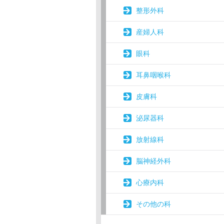
整形外科
産婦人科
眼科
耳鼻咽喉科
皮膚科
泌尿器科
放射線科
脳神経外科
心療内科
その他の科